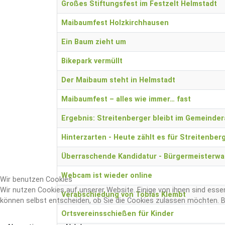
Großes Stiftungsfest im Festzelt Helmstadt
Maibaumfest Holzkirchhausen
Ein Baum zieht um
Bikepark vermüllt
Der Maibaum steht in Helmstadt
Maibaumfest – alles wie immer… fast
Ergebnis: Streitenberger bleibt im Gemeinder
Hinterzarten - Heute zählt es für Streitenber
Überraschende Kandidatur - Bürgermeisterwah
Webcam ist wieder online
Wir benutzen Cookies
Wir nutzen Cookies auf unserer Website. Einige von ihnen sind essen
Verabschiedung von Tobias Klembt
können selbst entscheiden, ob Sie die Cookies zulassen möchten. Bi
Ortsvereinsschießen für Kinder