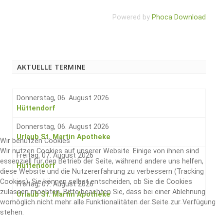
Powered by
Phoca Download
AKTUELLE TERMINE
Donnerstag, 06. August 2026
Hüttendorf
Donnerstag, 06. August 2026
Urlaub St. Martin Apotheke
Wir benutzen Cookies
Wir nutzen Cookies auf unserer Website. Einige von ihnen sind
Freitag, 07. August 2026
essenziell für den Betrieb der Seite, während andere uns helfen,
Hüttendorf
diese Website und die Nutzererfahrung zu verbessern (Tracking
Cookies). Sie können selbst entscheiden, ob Sie die Cookies
Freitag, 07. August 2026
zulassen möchten. Bitte beachten Sie, dass bei einer Ablehnung
Urlaub St. Martin Apotheke
womöglich nicht mehr alle Funktionalitäten der Seite zur Verfügung
stehen.