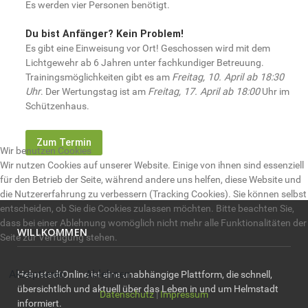
Es werden vier Personen benötigt.
Du bist Anfänger? Kein Problem!
Es gibt eine Einweisung vor Ort! Geschossen wird mit dem
Lichtgewehr ab 6 Jahren unter fachkundiger Betreuung.
Trainingsmöglichkeiten gibt es am
Freitag, 10. April ab 18:30
Uhr
. Der Wertungstag ist am
Freitag, 17. April ab 18:00
Uhr im
Schützenhaus.
Zum Termin
Wir benutzen Cookies
Wir nutzen Cookies auf unserer Website. Einige von ihnen sind essenziell
für den Betrieb der Seite, während andere uns helfen, diese Website und
die Nutzererfahrung zu verbessern (Tracking Cookies). Sie können selbst
entscheiden, ob Sie die Cookies zulassen möchten. Bitte beachten Sie,
dass bei einer Ablehnung womöglich nicht mehr alle Funktionalitäten der
WILLKOMMEN
Seite zur Verfügung stehen.
Akzeptieren
Ablehnen
HelmstadtOnline ist eine unabhängige Plattform, die schnell,
übersichtlich und aktuell über das Leben in und um Helmstadt
Datenschutz
|
Impressum
informiert.