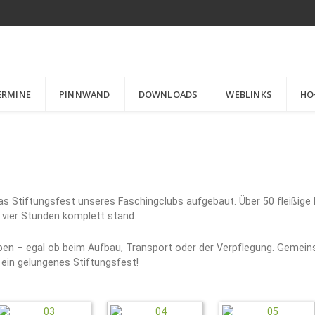
ERMINE
PINNWAND
DOWNLOADS
WEBLINKS
HO
as Stiftungsfest unseres Faschingclubs aufgebaut. Über 50 fleißige
 vier Stunden komplett stand.
aben – egal ob beim Aufbau, Transport oder der Verpflegung. Gemei
ein gelungenes Stiftungsfest!