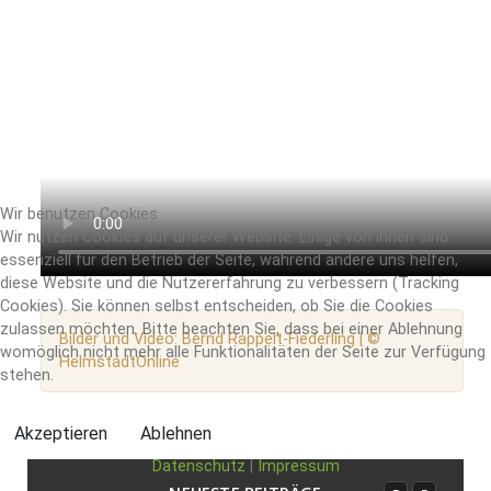
Wir benutzen Cookies
Wir nutzen Cookies auf unserer Website. Einige von ihnen sind
essenziell für den Betrieb der Seite, während andere uns helfen,
diese Website und die Nutzererfahrung zu verbessern (Tracking
Cookies). Sie können selbst entscheiden, ob Sie die Cookies
zulassen möchten. Bitte beachten Sie, dass bei einer Ablehnung
Bilder und Video: Bernd Rappelt-Fiederling | ©
womöglich nicht mehr alle Funktionalitäten der Seite zur Verfügung
HelmstadtOnline
stehen.
Akzeptieren
Ablehnen
Datenschutz
|
Impressum