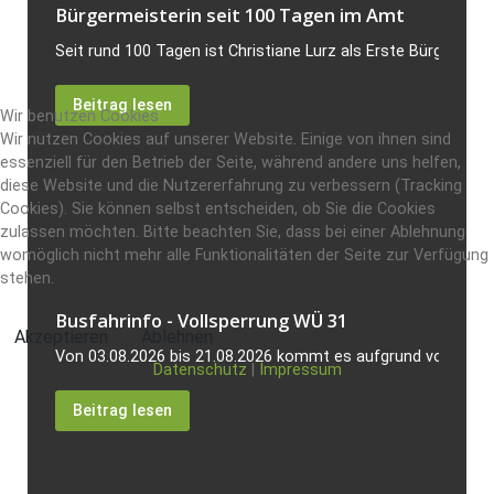
Bürgermeisterin seit 100 Tagen im Amt
Seit rund 100 Tagen ist Christiane Lurz als Erste Bürgermeis
Beitrag lesen
Wir benutzen Cookies
Wir nutzen Cookies auf unserer Website. Einige von ihnen sind
essenziell für den Betrieb der Seite, während andere uns helfen,
diese Website und die Nutzererfahrung zu verbessern (Tracking
Cookies). Sie können selbst entscheiden, ob Sie die Cookies
zulassen möchten. Bitte beachten Sie, dass bei einer Ablehnung
womöglich nicht mehr alle Funktionalitäten der Seite zur Verfügung
stehen.
Busfahrinfo - Vollsperrung WÜ 31
Akzeptieren
Ablehnen
Von 03.08.2026 bis 21.08.2026 kommt es aufgrund von Bauarb
Datenschutz
|
Impressum
Beitrag lesen