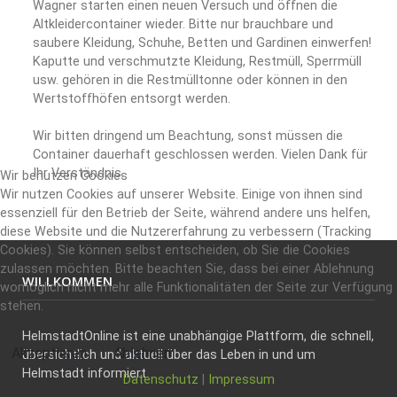
Wagner starten einen neuen Versuch und öffnen die
Altkleidercontainer wieder. Bitte nur brauchbare und
saubere Kleidung, Schuhe, Betten und Gardinen einwerfen!
Kaputte und verschmutzte Kleidung, Restmüll, Sperrmüll
usw. gehören in die Restmülltonne oder können in den
Wertstoffhöfen entsorgt werden.
Wir bitten dringend um Beachtung, sonst müssen die
Container dauerhaft geschlossen werden. Vielen Dank für
Ihr Verständnis.
Wir benutzen Cookies
Wir nutzen Cookies auf unserer Website. Einige von ihnen sind
essenziell für den Betrieb der Seite, während andere uns helfen,
diese Website und die Nutzererfahrung zu verbessern (Tracking
Cookies). Sie können selbst entscheiden, ob Sie die Cookies
zulassen möchten. Bitte beachten Sie, dass bei einer Ablehnung
WILLKOMMEN
womöglich nicht mehr alle Funktionalitäten der Seite zur Verfügung
stehen.
HelmstadtOnline ist eine unabhängige Plattform, die schnell,
Akzeptieren
Ablehnen
übersichtlich und aktuell über das Leben in und um
Helmstadt informiert.
Datenschutz
|
Impressum